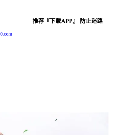
推荐『下载APP』 防止迷路
00.com