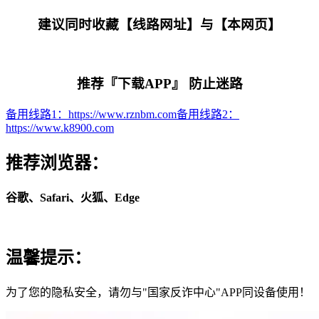
建议同时收藏【线路网址】与【本网页】
推荐『下载APP』 防止迷路
备用线路
1
：
https://www.rznbm.com
备用线路
2
：
https://www.k8900.com
推荐浏览器：
谷歌、Safari、火狐、Edge
温馨提示：
为了您的隐私安全，请勿与"国家反诈中心"APP同设备使用！