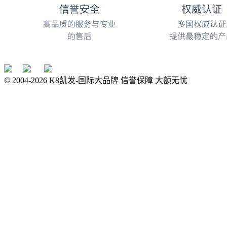
© 2004-
2026
K8凯发-国际大品牌 信誉保障 大额无忧