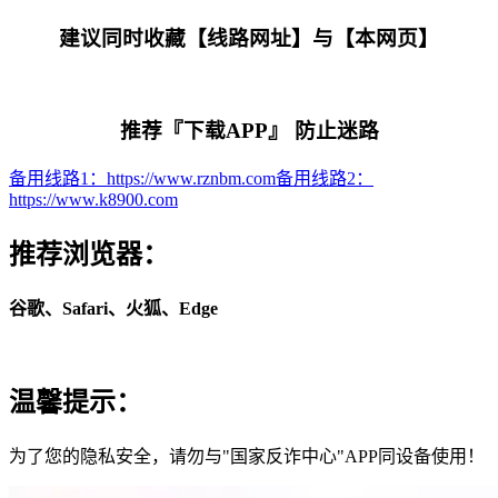
建议同时收藏【线路网址】与【本网页】
推荐『下载APP』 防止迷路
备用线路
1
：
https://www.rznbm.com
备用线路
2
：
https://www.k8900.com
推荐浏览器：
谷歌、Safari、火狐、Edge
温馨提示：
为了您的隐私安全，请勿与"国家反诈中心"APP同设备使用！