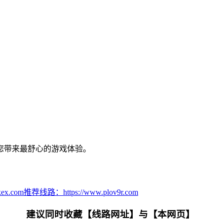
您带来最舒心的游戏体验。
kex.com
推荐线路：
https://www.plov9r.com
建议同时收藏【线路网址】与【本网页】