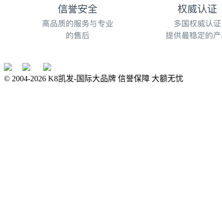
© 2004-
2026
K8凯发-国际大品牌 信誉保障 大额无忧