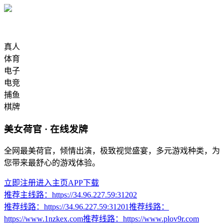
真人
体育
电子
电竞
捕鱼
棋牌
美女荷官 · 在线发牌
全网最美荷官，倾情出演，极致视觉盛宴，多元游戏种类，为
您带来最舒心的游戏体验。
立即注册
进入主页
APP下载
推荐主线路：
https://34.96.227.59:31202
推荐线路：
https://34.96.227.59:31201
推荐线路：
https://www.1nzkex.com
推荐线路：
https://www.plov9r.com