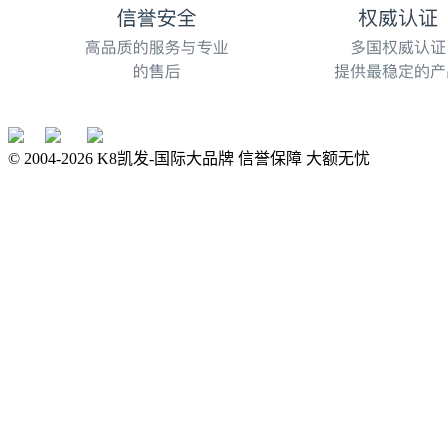
© 2004-
2026
K8凯发-国际大品牌 信誉保障 大额无忧